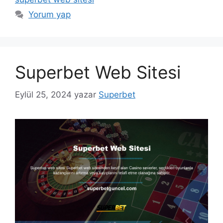
Yorum yap
Superbet Web Sitesi
Eylül 25, 2024
yazar
Superbet