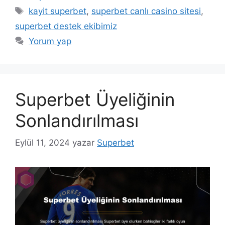
Etiketler
kayit superbet
,
superbet canlı casino sitesi
,
superbet destek ekibimiz
Yorum yap
Superbet Üyeliğinin
Sonlandırılması
Eylül 11, 2024
yazar
Superbet