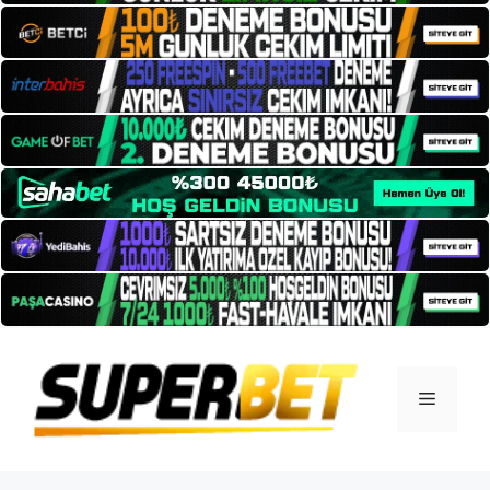
İçeriğe
atla
Menü