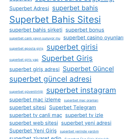
superbet bahis
Superbet Adresi
Superbet Bahis Sitesi
superbet bahis şirketi
superbet bonus
superbet casino oyunları
superbet canlı yayın sunuyor mu
superbet girisi
superbet eposta giriş
Superbet Giriş
superbet giris yap
Superbet Güncel
superbet giriş adresi
superbet güncel adresi
superbet instagram
superbet güvenilirliği
superbet maç izleme
superbet maç oranları
superbet sitesi
Superbet Telegram
superbet tv canli maç
superbet tv izle
superbet web sitesi
superbet yeni adresi
Superbet Yeni Giriş
superbet yerinde yardım
superbet ziyaret edin