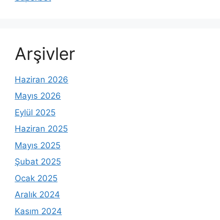
Arşivler
Haziran 2026
Mayıs 2026
Eylül 2025
Haziran 2025
Mayıs 2025
Şubat 2025
Ocak 2025
Aralık 2024
Kasım 2024