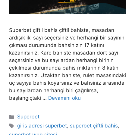
Superbet çiftli bahis çiftli bahiste, masadan
ardışık iki sayı seçersiniz ve herhangi bir sayının
çıkması durumunda bahsinizin 17 katını
kazanırsınız. Kare bahiste masadan dört sayı
seçersiniz ve bu sayılardan herhangi birinin
çekilmesi durumunda bahis miktarının 8 katını
kazanırsınız. Uzaktan bahiste, rulet masasındaki
üç sayıya bahis koyarsınız ve bahsiniz sırasında
bu sayılardan herhangi biri çağrılırsa,
başlangıçtaki …
Devamını oku
Kategoriler
Superbet
Etiketler
giris adresi superbet
,
superbet çiftli bahis
,
superbet web sitesi