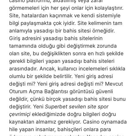
casino platformu, aldatılmış veya zarar
görmemeleri için her şeyi onlar için kolaylaştırır.
Site, hatalardan kaçınmak ve kendi sistemiyle
bilgi paylaşmakta çok iyidir. Site kelimenin tam
anlamıyla yasadışı bir bahis sitesi örneğidir.
Giriş adresini yasadışı bahis sitelerinin
tamamında olduğu gibi değiştirmek zorunda
olan site, bu değişiklikten sonra en hızlı şekilde
gerekli bilgileri yapan yasadışı bahis siteleri
arasındadır. Ancak, kullanıcı incelemeleri sıklıkla
olumlu bir şekilde belirtilir. Yeni giriş adresi
değişti mi? Yeni giriş adresi değişti mi? Mevcut
Oturum Açma Bağlantısı görüntüsü güvenli
değildir, çünkü birçok yasadışı bahis sitesi bunu
değiştirir. Yeni
Superbet sevilen site spor
çevrimiçi
eklediğimizde doğru bilgileri doğru
kaynaktan almamız gerekiyor. Casino oynamada
hile yapan insanlar, bahisçileri onlara para