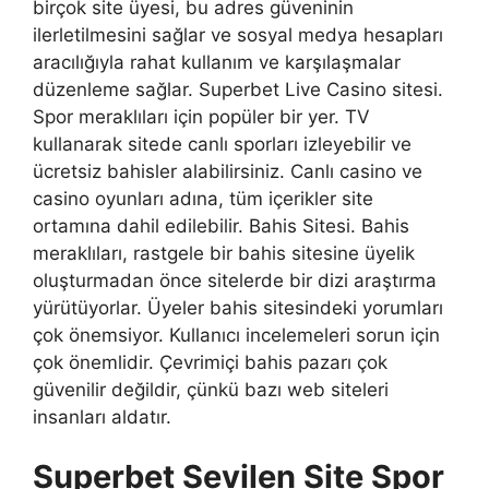
birçok site üyesi, bu adres güveninin
ilerletilmesini sağlar ve sosyal medya hesapları
aracılığıyla rahat kullanım ve karşılaşmalar
düzenleme sağlar. Superbet Live Casino sitesi.
Spor meraklıları için popüler bir yer. TV
kullanarak sitede canlı sporları izleyebilir ve
ücretsiz bahisler alabilirsiniz. Canlı casino ve
casino oyunları adına, tüm içerikler site
ortamına dahil edilebilir. Bahis Sitesi. Bahis
meraklıları, rastgele bir bahis sitesine üyelik
oluşturmadan önce sitelerde bir dizi araştırma
yürütüyorlar. Üyeler bahis sitesindeki yorumları
çok önemsiyor. Kullanıcı incelemeleri sorun için
çok önemlidir. Çevrimiçi bahis pazarı çok
güvenilir değildir, çünkü bazı web siteleri
insanları aldatır.
Superbet Sevilen Site Spor