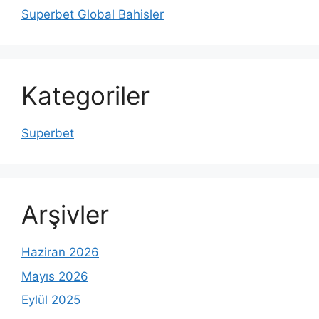
Superbet Global Bahisler
Kategoriler
Superbet
Arşivler
Haziran 2026
Mayıs 2026
Eylül 2025