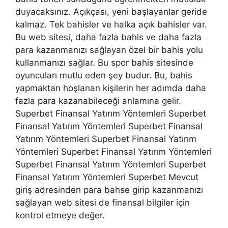
duyacaksınız. Açıkçası, yeni başlayanlar geride
kalmaz. Tek bahisler ve halka açık bahisler var.
Bu web sitesi, daha fazla bahis ve daha fazla
para kazanmanızı sağlayan özel bir bahis yolu
kullanmanızı sağlar. Bu spor bahis sitesinde
oyuncuları mutlu eden şey budur. Bu, bahis
yapmaktan hoşlanan kişilerin her adımda daha
fazla para kazanabileceği anlamına gelir.
Superbet Finansal Yatırım Yöntemleri Superbet
Finansal Yatırım Yöntemleri Superbet Finansal
Yatırım Yöntemleri Superbet Finansal Yatırım
Yöntemleri Superbet Finansal Yatırım Yöntemleri
Superbet Finansal Yatırım Yöntemleri Superbet
Finansal Yatırım Yöntemleri Superbet Mevcut
giriş adresinden para bahse girip kazanmanızı
sağlayan web sitesi de finansal bilgiler için
kontrol etmeye değer.