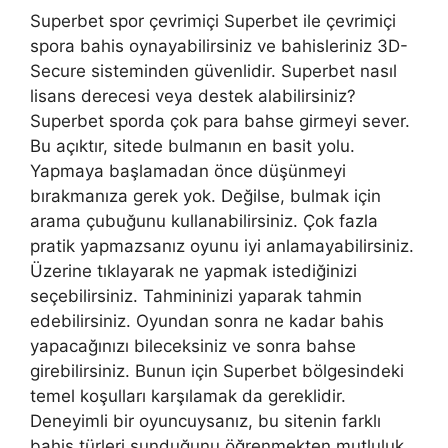
Superbet spor çevrimiçi Superbet ile çevrimiçi
spora bahis oynayabilirsiniz ve bahisleriniz 3D-
Secure sisteminden güvenlidir. Superbet nasıl
lisans derecesi veya destek alabilirsiniz?
Superbet sporda çok para bahse girmeyi sever.
Bu açıktır, sitede bulmanın en basit yolu.
Yapmaya başlamadan önce düşünmeyi
bırakmanıza gerek yok. Değilse, bulmak için
arama çubuğunu kullanabilirsiniz. Çok fazla
pratik yapmazsanız oyunu iyi anlamayabilirsiniz.
Üzerine tıklayarak ne yapmak istediğinizi
seçebilirsiniz. Tahmininizi yaparak tahmin
edebilirsiniz. Oyundan sonra ne kadar bahis
yapacağınızı bileceksiniz ve sonra bahse
girebilirsiniz. Bunun için Superbet bölgesindeki
temel koşulları karşılamak da gereklidir.
Deneyimli bir oyuncuysanız, bu sitenin farklı
bahis türleri sunduğunu öğrenmekten mutluluk