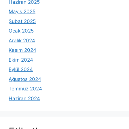
Haziran 2025
Mayıs 2025
Şubat 2025
Ocak 2025
Aralık 2024
Kasım 2024
Ekim 2024
Eylül 2024
Ağustos 2024
Temmuz 2024
Haziran 2024