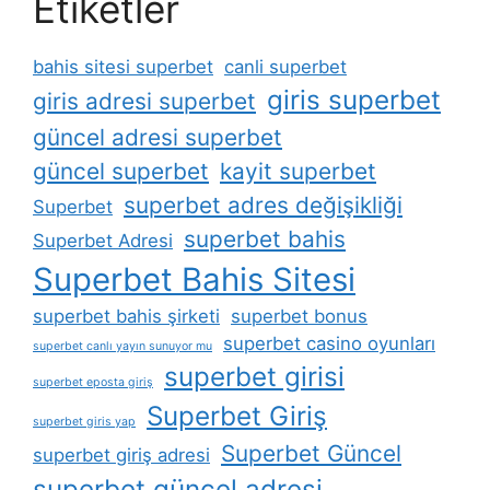
Etiketler
bahis sitesi superbet
canli superbet
giris superbet
giris adresi superbet
güncel adresi superbet
güncel superbet
kayit superbet
superbet adres değişikliği
Superbet
superbet bahis
Superbet Adresi
Superbet Bahis Sitesi
superbet bahis şirketi
superbet bonus
superbet casino oyunları
superbet canlı yayın sunuyor mu
superbet girisi
superbet eposta giriş
Superbet Giriş
superbet giris yap
Superbet Güncel
superbet giriş adresi
superbet güncel adresi