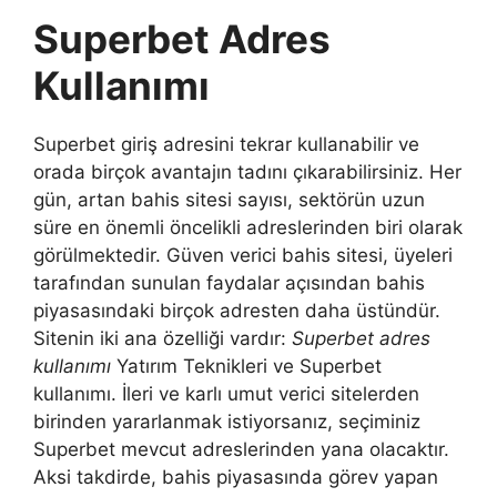
Superbet Adres
Kullanımı
Superbet giriş adresini tekrar kullanabilir ve
orada birçok avantajın tadını çıkarabilirsiniz. Her
gün, artan bahis sitesi sayısı, sektörün uzun
süre en önemli öncelikli adreslerinden biri olarak
görülmektedir. Güven verici bahis sitesi, üyeleri
tarafından sunulan faydalar açısından bahis
piyasasındaki birçok adresten daha üstündür.
Sitenin iki ana özelliği vardır:
Superbet adres
kullanımı
Yatırım Teknikleri ve Superbet
kullanımı. İleri ve karlı umut verici sitelerden
birinden yararlanmak istiyorsanız, seçiminiz
Superbet mevcut adreslerinden yana olacaktır.
Aksi takdirde, bahis piyasasında görev yapan