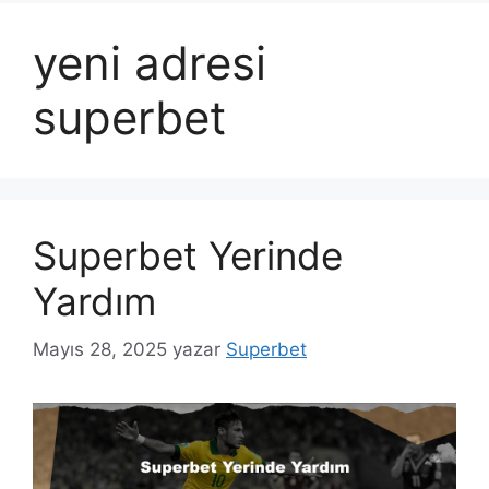
yeni adresi
superbet
Superbet Yerinde
Yardım
Mayıs 28, 2025
yazar
Superbet