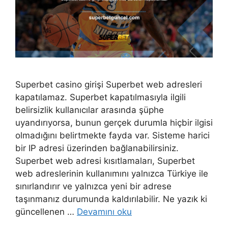
Superbet casino girişi Superbet web adresleri
kapatılamaz. Superbet kapatılmasıyla ilgili
belirsizlik kullanıcılar arasında şüphe
uyandırıyorsa, bunun gerçek durumla hiçbir ilgisi
olmadığını belirtmekte fayda var. Sisteme harici
bir IP adresi üzerinden bağlanabilirsiniz.
Superbet web adresi kısıtlamaları, Superbet
web adreslerinin kullanımını yalnızca Türkiye ile
sınırlandırır ve yalnızca yeni bir adrese
taşınmanız durumunda kaldırılabilir. Ne yazık ki
güncellenen …
Devamını oku