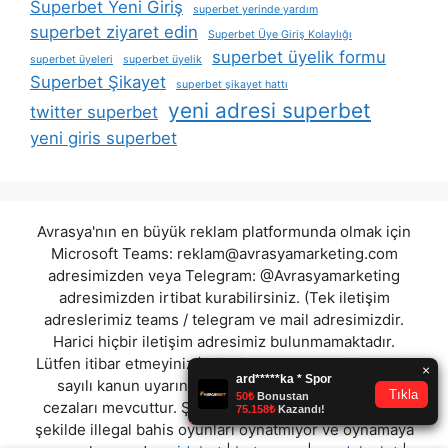
Superbet Yeni Giriş
superbet yerinde yardım
superbet ziyaret edin
Superbet Üye Giriş Kolaylığı
superbet üyelik formu
superbet üyeleri
superbet üyelik
Superbet Şikayet
superbet şikayet hattı
yeni adresi superbet
twitter superbet
yeni giris superbet
Avrasya'nın en büyük reklam platformunda olmak için
Microsoft Teams:
reklam@avrasyamarketing.com
adresimizden veya Telegram: @Avrasyamarketing
adresimizden irtibat kurabilirsiniz. (Tek iletişim
adreslerimiz teams / telegram ve mail adresimizdir.
Harici hiçbir iletişim adresimiz bulunmamaktadır.
Lütfen itibar etmeyiniz.) Türkiye yasalarına göre 7258
sayılı kanun uyarınca yasa dışı bahis oynamanın
cezaları mevcuttur. Şu an bulunduğunuz site hiç bir
şekilde illegal bahis oyunları oynatmıyor ve oynamaya