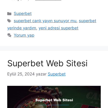
Kategoriler
Superbet
Etiketler
superbet canlı yayın sunuyor mu
,
superbet
yerinde yardım
,
yeni adresi superbet
Yorum yap
Superbet Web Sitesi
Eylül 25, 2024
yazar
Superbet