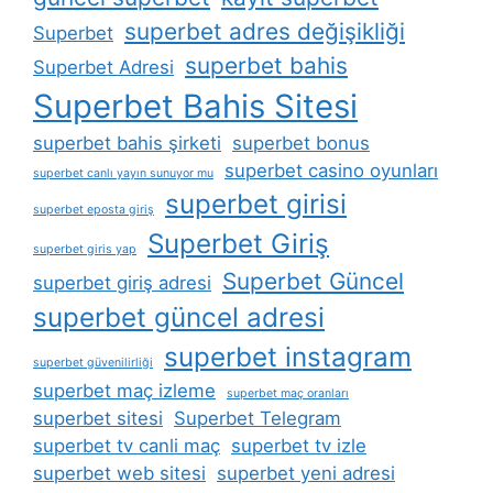
superbet adres değişikliği
Superbet
superbet bahis
Superbet Adresi
Superbet Bahis Sitesi
superbet bahis şirketi
superbet bonus
superbet casino oyunları
superbet canlı yayın sunuyor mu
superbet girisi
superbet eposta giriş
Superbet Giriş
superbet giris yap
Superbet Güncel
superbet giriş adresi
superbet güncel adresi
superbet instagram
superbet güvenilirliği
superbet maç izleme
superbet maç oranları
superbet sitesi
Superbet Telegram
superbet tv canli maç
superbet tv izle
superbet web sitesi
superbet yeni adresi