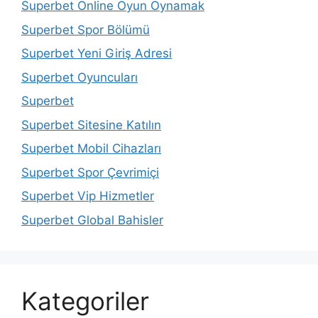
Superbet Online Oyun Oynamak
Superbet Spor Bölümü
Superbet Yeni Giriş Adresi
Superbet Oyuncuları
Superbet
Superbet Sitesine Katılın
Superbet Mobil Cihazları
Superbet Spor Çevrimiçi
Superbet Vip Hizmetler
Superbet Global Bahisler
Kategoriler