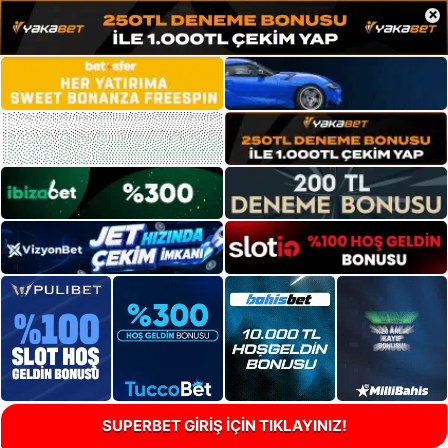
×
SUPERBET GİRİŞ İÇİN TIKLAYINIZ!