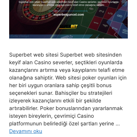
Superbet web sitesi Superbet web sitesinden
keyif alan Casino severler, seçtikleri oyunlarda
kazançlarını artırma veya kayıplarını telafi etme
olanağına sahiptir. Web sitesi poker oyunları için
her biri uygun oranlara sahip çeşitli bonus
seçenekleri sunar. Bahisçiler bu stratejileri
izleyerek kazançlarını etkili bir şekilde
artırabilirler. Poker bonuslarından yararlanmak
isteyen bireylerin, çevrimiçi Casino
platformunun belirlediği özel şartları yerine …
Devamını oku