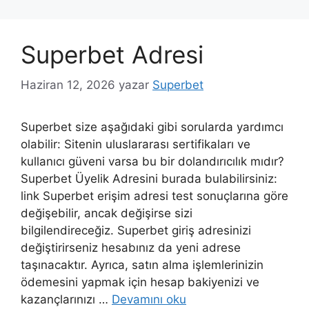
tonyspins
slot
magneticslots
browinner
chicken
happyjokers
maki
thor
dinero
airlines
road
casino
exo
casino
subway
spin
fortune
casino
game
casino
casino
casino
Superbet Adresi
login
Haziran 12, 2026
yazar
Superbet
Superbet size aşağıdaki gibi sorularda yardımcı
olabilir: Sitenin uluslararası sertifikaları ve
kullanıcı güveni varsa bu bir dolandırıcılık mıdır?
Superbet Üyelik Adresini burada bulabilirsiniz:
link Superbet erişim adresi test sonuçlarına göre
değişebilir, ancak değişirse sizi
bilgilendireceğiz. Superbet giriş adresinizi
değiştirirseniz hesabınız da yeni adrese
taşınacaktır. Ayrıca, satın alma işlemlerinizin
ödemesini yapmak için hesap bakiyenizi ve
kazançlarınızı …
Devamını oku