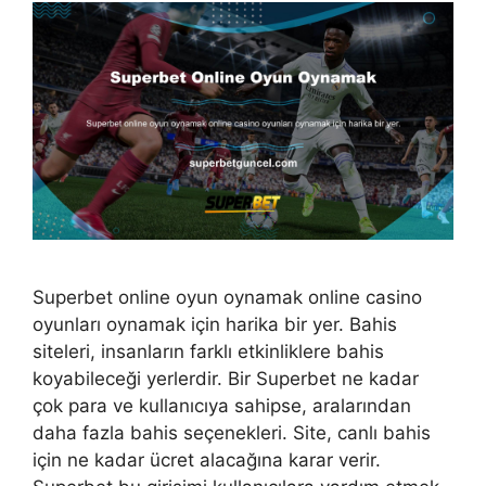
Superbet online oyun oynamak online casino
oyunları oynamak için harika bir yer. Bahis
siteleri, insanların farklı etkinliklere bahis
koyabileceği yerlerdir. Bir Superbet ne kadar
çok para ve kullanıcıya sahipse, aralarından
daha fazla bahis seçenekleri. Site, canlı bahis
için ne kadar ücret alacağına karar verir.