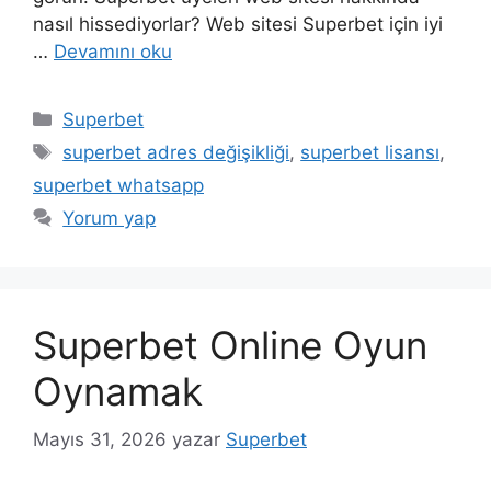
nasıl hissediyorlar? Web sitesi Superbet için iyi
…
Devamını oku
Kategoriler
Superbet
Etiketler
superbet adres değişikliği
,
superbet lisansı
,
superbet whatsapp
Yorum yap
Superbet Online Oyun
Oynamak
Mayıs 31, 2026
yazar
Superbet