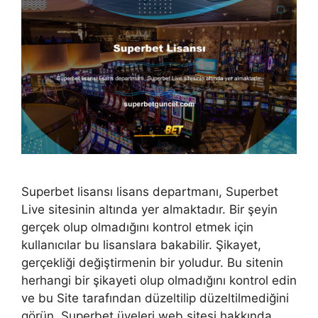
Superbet lisansı lisans departmanı, Superbet
Live sitesinin altında yer almaktadır. Bir şeyin
gerçek olup olmadığını kontrol etmek için
kullanıcılar bu lisanslara bakabilir. Şikayet,
gerçekliği değiştirmenin bir yoludur. Bu sitenin
herhangi bir şikayeti olup olmadığını kontrol edin
ve bu Site tarafından düzeltilip düzeltilmediğini
görün. Superbet üyeleri web sitesi hakkında