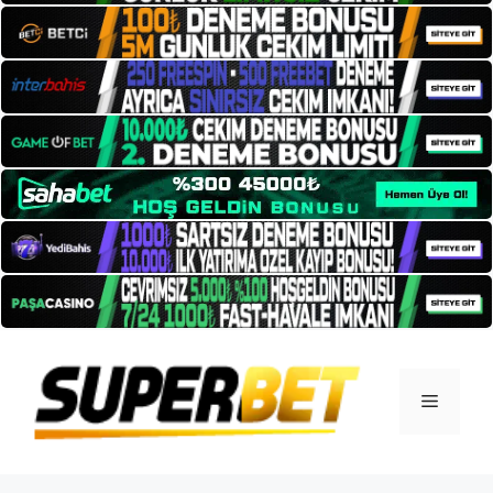
İçeriğe
atla
Menü
spin
win
spinmama
chicken
winairlines
cazeus