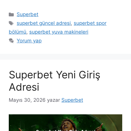
Kategoriler
Superbet
Etiketler
superbet güncel adresi
,
superbet spor
bölümü
,
superbet yuva makineleri
Yorum yap
Superbet Yeni Giriş
Adresi
Mayıs 30, 2026
yazar
Superbet