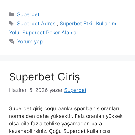
Kategoriler
Superbet
Etiketler
Superbet Adresi
,
Superbet Etkili Kullanım
Yolu
,
Superbet Poker Alanları
Yorum yap
Superbet Giriş
Haziran 5, 2026
yazar
Superbet
Superbet giriş çoğu banka spor bahis oranları
normalden daha yüksektir. Faiz oranları yüksek
olsa bile fazla tehlike yaşamadan para
kazanabilirsiniz. Çoğu Superbet kullanıcısı