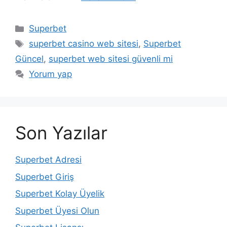
Kategoriler
Superbet
Etiketler
superbet casino web sitesi
,
Superbet
Güncel
,
superbet web sitesi güvenli mi
Yorum yap
Son Yazılar
Superbet Adresi
Superbet Giriş
Superbet Kolay Üyelik
Superbet Üyesi Olun