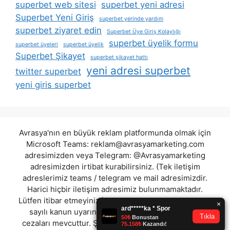
superbet web sitesi
superbet yeni adresi
Superbet Yeni Giriş
superbet yerinde yardım
superbet ziyaret edin
Superbet Üye Giriş Kolaylığı
superbet üyelik formu
superbet üyeleri
superbet üyelik
Superbet Şikayet
superbet şikayet hattı
yeni adresi superbet
twitter superbet
yeni giris superbet
Avrasya'nın en büyük reklam platformunda olmak için
Microsoft Teams:
reklam@avrasyamarketing.com
adresimizden veya Telegram: @Avrasyamarketing
adresimizden irtibat kurabilirsiniz. (Tek iletişim
adreslerimiz teams / telegram ve mail adresimizdir.
Harici hiçbir iletişim adresimiz bulunmamaktadır.
Lütfen itibar etmeyiniz.) Türkiye yasalarına göre 7258
sayılı kanun uyarınca yasa dışı bahis oynamanın
cezaları mevcuttur. Şu an bulunduğunuz site hiç bir