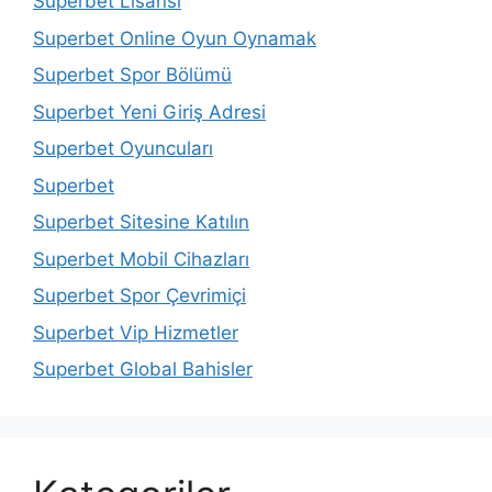
Superbet Lisansı
Superbet Online Oyun Oynamak
Superbet Spor Bölümü
Superbet Yeni Giriş Adresi
Superbet Oyuncuları
Superbet
Superbet Sitesine Katılın
Superbet Mobil Cihazları
Superbet Spor Çevrimiçi
Superbet Vip Hizmetler
Superbet Global Bahisler