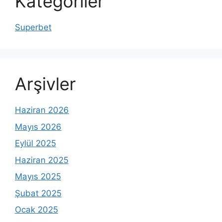
Kategoriler
Superbet
Arşivler
Haziran 2026
Mayıs 2026
Eylül 2025
Haziran 2025
Mayıs 2025
Şubat 2025
Ocak 2025