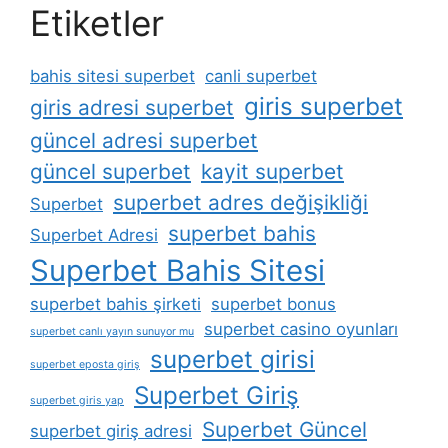
Etiketler
bahis sitesi superbet
canli superbet
giris superbet
giris adresi superbet
güncel adresi superbet
güncel superbet
kayit superbet
superbet adres değişikliği
Superbet
superbet bahis
Superbet Adresi
Superbet Bahis Sitesi
superbet bahis şirketi
superbet bonus
superbet casino oyunları
superbet canlı yayın sunuyor mu
superbet girisi
superbet eposta giriş
Superbet Giriş
superbet giris yap
Superbet Güncel
superbet giriş adresi