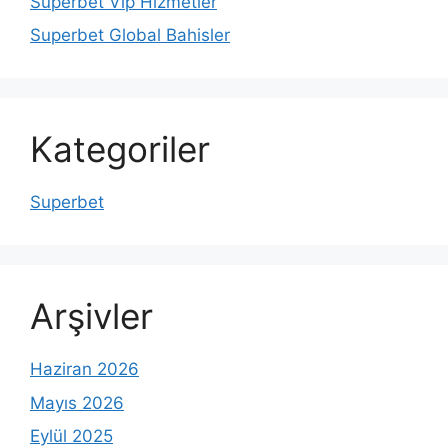
Superbet Vip Hizmetler
Superbet Global Bahisler
Kategoriler
Superbet
Arşivler
Haziran 2026
Mayıs 2026
Eylül 2025