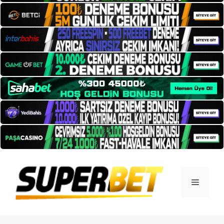
İçeriğe
atla
Menü