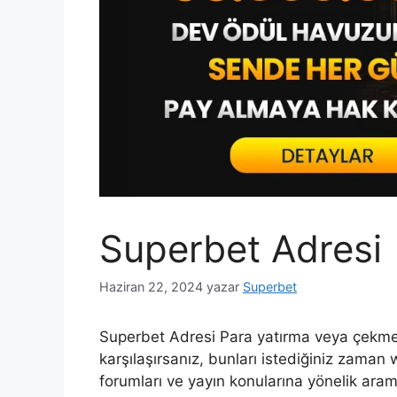
Superbet Adresi
Haziran 22, 2024
yazar
Superbet
Superbet Adresi Para yatırma veya çekme 
karşılaşırsanız, bunları istediğiniz zaman 
forumları ve yayın konularına yönelik ar