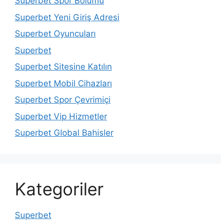
Superbet Spor Bölümü
Superbet Yeni Giriş Adresi
Superbet Oyuncuları
Superbet
Superbet Sitesine Katılın
Superbet Mobil Cihazları
Superbet Spor Çevrimiçi
Superbet Vip Hizmetler
Superbet Global Bahisler
Kategoriler
Superbet