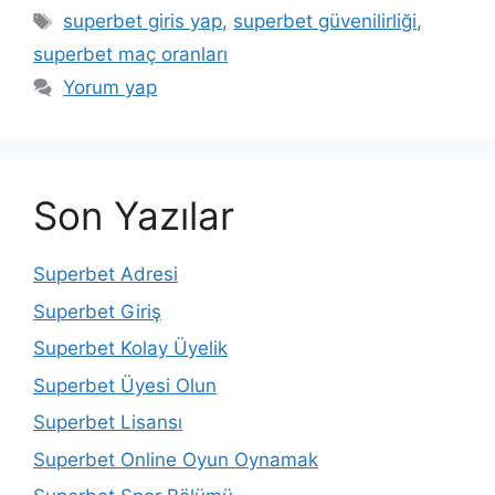
Etiketler
superbet giris yap
,
superbet güvenilirliği
,
superbet maç oranları
Yorum yap
Son Yazılar
Superbet Adresi
Superbet Giriş
Superbet Kolay Üyelik
Superbet Üyesi Olun
Superbet Lisansı
Superbet Online Oyun Oynamak