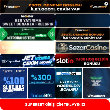
×
SUPERBET GİRİŞ İÇİN TIKLAYINIZ!