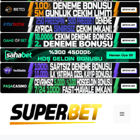
İçeriğe
atla
Menü