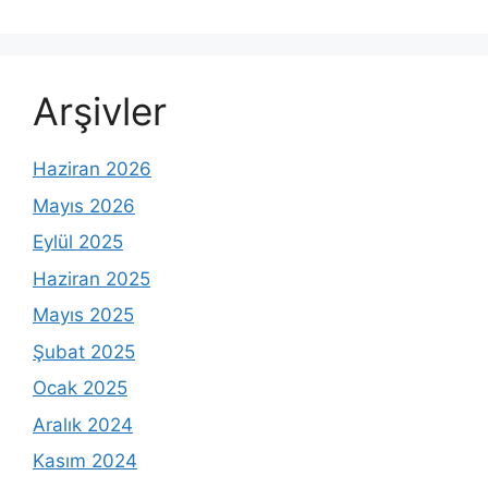
Arşivler
Haziran 2026
Mayıs 2026
Eylül 2025
Haziran 2025
Mayıs 2025
Şubat 2025
Ocak 2025
Aralık 2024
Kasım 2024