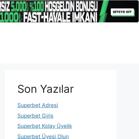
Son Yazılar
Superbet Adresi
Superbet Giriş
Superbet Kolay Üyelik
Superbet Üyesi Olun