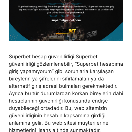
Superbet hesap güvenilirliği Superbet
güvenilirliği gözlemlenebilir, “Superbet hesabıma
giriş yapamıyorum” gibi sorunlarla karşılaşan
bireylerin ya şifrelerini sıfırlamaları ya da
alternatif giriş adresi bulmaları gerekmektedir.
Ayrıca bu tür durumlardan korkan bireylerin dahi
hesaplarının güvenirliği konusunda endişe
duyabileceği ortadadır. Bu, web sitemizin
güvenilirliğinin hesabın kapsamına girdiği
anlamına gelir. Bu web sitesi müşterilerine
hizmetlerini lisans altında sunmaktadır.