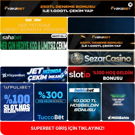
×
SUPERBET GİRİŞ İÇİN TIKLAYINIZ!