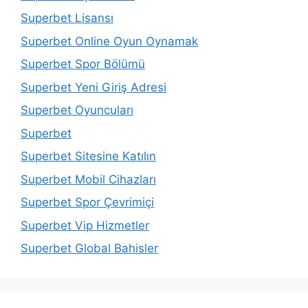
Superbet Lisansı
Superbet Online Oyun Oynamak
Superbet Spor Bölümü
Superbet Yeni Giriş Adresi
Superbet Oyuncuları
Superbet
Superbet Sitesine Katılın
Superbet Mobil Cihazları
Superbet Spor Çevrimiçi
Superbet Vip Hizmetler
Superbet Global Bahisler