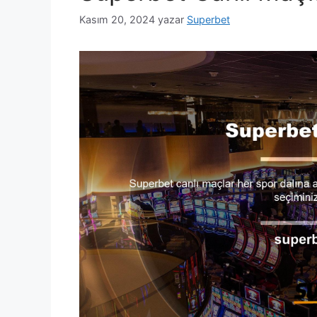
Kasım 20, 2024
yazar
Superbet