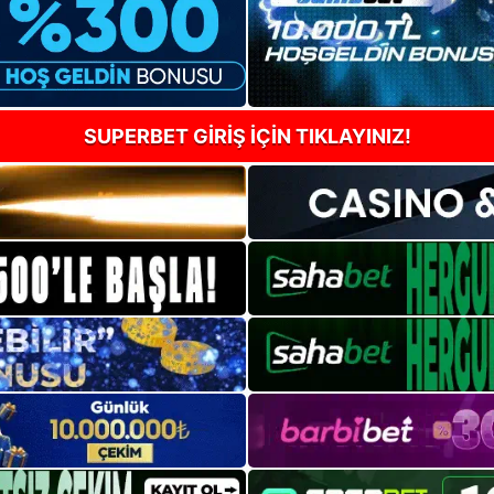
SUPERBET GİRİŞ İÇİN TIKLAYINIZ!