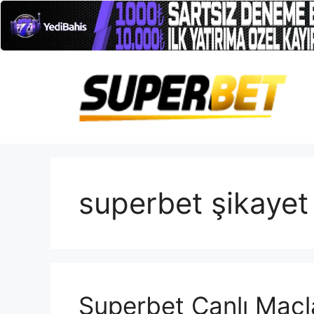
İçeriğe
atla
superbet şikayet
Superbet Canlı Maçl