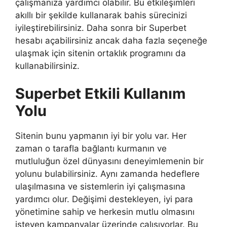
çalışmanıza yardımcı olabilir. Bu etkileşimleri
akıllı bir şekilde kullanarak bahis sürecinizi
iyileştirebilirsiniz. Daha sonra bir Superbet
hesabı açabilirsiniz ancak daha fazla seçeneğe
ulaşmak için sitenin ortaklık programını da
kullanabilirsiniz.
Superbet Etkili Kullanım
Yolu
Sitenin bunu yapmanın iyi bir yolu var. Her
zaman o tarafla bağlantı kurmanın ve
mutluluğun özel dünyasını deneyimlemenin bir
yolunu bulabilirsiniz. Aynı zamanda hedeflere
ulaşılmasına ve sistemlerin iyi çalışmasına
yardımcı olur. Değişimi destekleyen, iyi para
yönetimine sahip ve herkesin mutlu olmasını
isteyen kampanyalar üzerinde çalışıyorlar. Bu