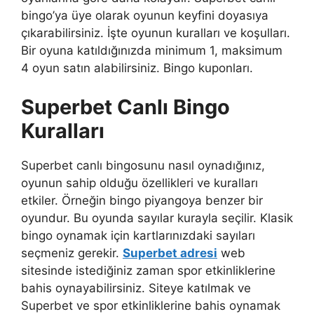
bingo’ya üye olarak oyunun keyfini doyasıya
çıkarabilirsiniz. İşte oyunun kuralları ve koşulları.
Bir oyuna katıldığınızda minimum 1, maksimum
4 oyun satın alabilirsiniz. Bingo kuponları.
Superbet Canlı Bingo
Kuralları
Superbet canlı bingosunu nasıl oynadığınız,
oyunun sahip olduğu özellikleri ve kuralları
etkiler. Örneğin bingo piyangoya benzer bir
oyundur. Bu oyunda sayılar kurayla seçilir. Klasik
bingo oynamak için kartlarınızdaki sayıları
seçmeniz gerekir.
Superbet adresi
web
sitesinde istediğiniz zaman spor etkinliklerine
bahis oynayabilirsiniz. Siteye katılmak ve
Superbet ve spor etkinliklerine bahis oynamak