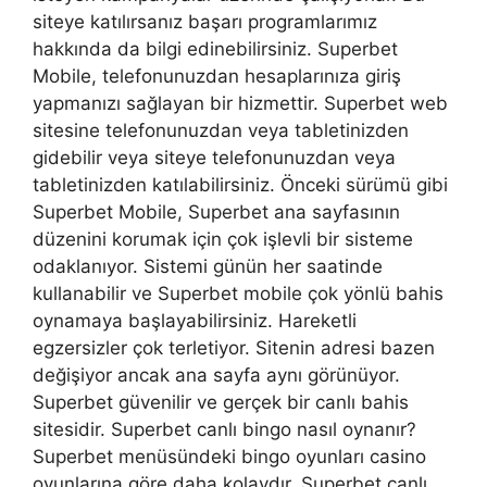
siteye katılırsanız başarı programlarımız
hakkında da bilgi edinebilirsiniz. Superbet
Mobile, telefonunuzdan hesaplarınıza giriş
yapmanızı sağlayan bir hizmettir. Superbet web
sitesine telefonunuzdan veya tabletinizden
gidebilir veya siteye telefonunuzdan veya
tabletinizden katılabilirsiniz. Önceki sürümü gibi
Superbet Mobile, Superbet ana sayfasının
düzenini korumak için çok işlevli bir sisteme
odaklanıyor. Sistemi günün her saatinde
kullanabilir ve Superbet mobile çok yönlü bahis
oynamaya başlayabilirsiniz. Hareketli
egzersizler çok terletiyor. Sitenin adresi bazen
değişiyor ancak ana sayfa aynı görünüyor.
Superbet güvenilir ve gerçek bir canlı bahis
sitesidir. Superbet canlı bingo nasıl oynanır?
Superbet menüsündeki bingo oyunları casino
oyunlarına göre daha kolaydır. Superbet canlı