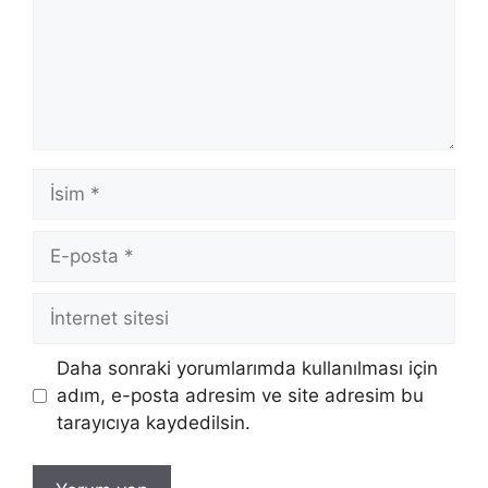
İsim
E-
posta
İnternet
sitesi
Daha sonraki yorumlarımda kullanılması için
adım, e-posta adresim ve site adresim bu
tarayıcıya kaydedilsin.