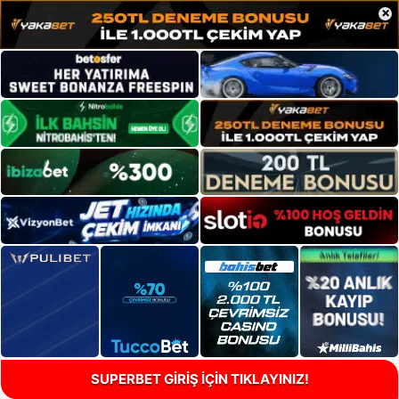
×
SUPERBET GİRİŞ İÇİN TIKLAYINIZ!