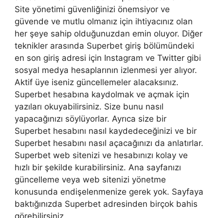
Site yönetimi güvenliğinizi önemsiyor ve
güvende ve mutlu olmanız için ihtiyacınız olan
her şeye sahip olduğunuzdan emin oluyor. Diğer
teknikler arasında Superbet giriş bölümündeki
en son giriş adresi için Instagram ve Twitter gibi
sosyal medya hesaplarının izlenmesi yer alıyor.
Aktif üye iseniz güncellemeler alacaksınız.
Superbet hesabına kaydolmak ve açmak için
yazıları okuyabilirsiniz. Size bunu nasıl
yapacağınızı söylüyorlar. Ayrıca size bir
Superbet hesabını nasıl kaydedeceğinizi ve bir
Superbet hesabını nasıl açacağınızı da anlatırlar.
Superbet web sitenizi ve hesabınızı kolay ve
hızlı bir şekilde kurabilirsiniz. Ana sayfanızı
güncelleme veya web sitenizi yönetme
konusunda endişelenmenize gerek yok. Sayfaya
baktığınızda Superbet adresinden birçok bahis
görebilirsiniz.