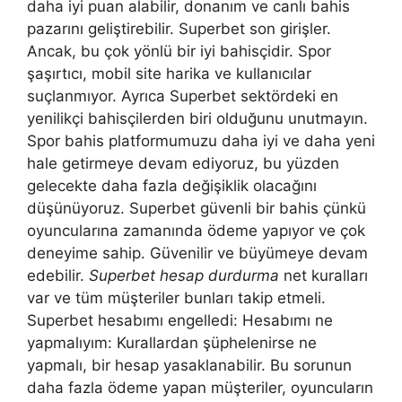
daha iyi puan alabilir, donanım ve canlı bahis
pazarını geliştirebilir. Superbet son girişler.
Ancak, bu çok yönlü bir iyi bahisçidir. Spor
şaşırtıcı, mobil site harika ve kullanıcılar
suçlanmıyor. Ayrıca Superbet sektördeki en
yenilikçi bahisçilerden biri olduğunu unutmayın.
Spor bahis platformumuzu daha iyi ve daha yeni
hale getirmeye devam ediyoruz, bu yüzden
gelecekte daha fazla değişiklik olacağını
düşünüyoruz. Superbet güvenli bir bahis çünkü
oyuncularına zamanında ödeme yapıyor ve çok
deneyime sahip. Güvenilir ve büyümeye devam
edebilir.
Superbet hesap durdurma
net kuralları
var ve tüm müşteriler bunları takip etmeli.
Superbet hesabımı engelledi: Hesabımı ne
yapmalıyım: Kurallardan şüphelenirse ne
yapmalı, bir hesap yasaklanabilir. Bu sorunun
daha fazla ödeme yapan müşteriler, oyuncuların