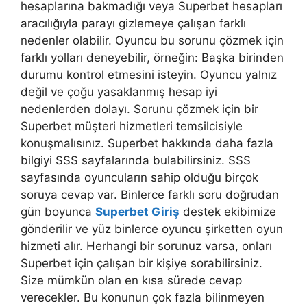
hesaplarına bakmadığı veya Superbet hesapları
aracılığıyla parayı gizlemeye çalışan farklı
nedenler olabilir. Oyuncu bu sorunu çözmek için
farklı yolları deneyebilir, örneğin: Başka birinden
durumu kontrol etmesini isteyin. Oyuncu yalnız
değil ve çoğu yasaklanmış hesap iyi
nedenlerden dolayı. Sorunu çözmek için bir
Superbet müşteri hizmetleri temsilcisiyle
konuşmalısınız. Superbet hakkında daha fazla
bilgiyi SSS sayfalarında bulabilirsiniz. SSS
sayfasında oyuncuların sahip olduğu birçok
soruya cevap var. Binlerce farklı soru doğrudan
gün boyunca
Superbet Giriş
destek ekibimize
gönderilir ve yüz binlerce oyuncu şirketten oyun
hizmeti alır. Herhangi bir sorunuz varsa, onları
Superbet için çalışan bir kişiye sorabilirsiniz.
Size mümkün olan en kısa sürede cevap
verecekler. Bu konunun çok fazla bilinmeyen