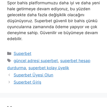
Spor bahis platformumuzu daha iyi ve daha yeni
hale getirmeye devam ediyoruz, bu yüzden
gelecekte daha fazla değişiklik olacağını
düşünüyoruz. Superbet güvenli bir bahis çünkü
oyuncularına zamanında ödeme yapıyor ve çok
deneyime sahip. Güvenilir ve büyümeye devam
edebilir.
Kategoriler
Superbet
Etiketler
güncel adresi superbet
,
superbet hesap
durdurma
,
superbet kolay üyelik
Superbet Üyesi Olun
Superbet Giriş