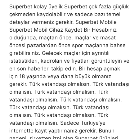
Superbet kolay üyelik Superbet çok fazla güçlük
çekmeden kaydolabilir ve sadece bazı temel
detaylar vermeniz gerekir. Superbet Mobile
Superbet Mobil Cihaz Kaydet Bir Hesabınız
olduğunda, maçtan önce, maçlar ve masat
öncesi pazarlardan önce spor maçlarına bahse
girebilirsiniz. Gelecek maçlar için ayrıntılı
istatistikleri, kadroları ve fiyatları görüntüleyin ve
en son haberleri takip edin. Bir hesap açmak
için 18 yaşında veya daha büyük olmanız
gerekir. Türk vatandaşı olmalısın. Türk vatandaşı
olmalısın. Türk vatandaşı olmalısın. Türk
vatandaşı olmalısın. Türk vatandaşı olmalısın.
Türk vatandaşı olmalısın. Türk vatandaşı
olmalısın. Türk vatandaşı olmalısın. Türk
vatandaşı olmalısın. Sadece Türkiye’ye
internette kayıt yaptırmanız gerekir. Bunun
nedeni, şirketten izni olan Superbet ürünleri