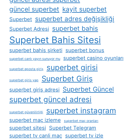
güncel superbet
kayit superbet
superbet adres değişikliği
Superbet
superbet bahis
Superbet Adresi
Superbet Bahis Sitesi
superbet bahis şirketi
superbet bonus
superbet casino oyunları
superbet canlı yayın sunuyor mu
superbet girisi
superbet eposta giriş
Superbet Giriş
superbet giris yap
Superbet Güncel
superbet giriş adresi
superbet güncel adresi
superbet instagram
superbet güvenilirliği
superbet maç izleme
superbet maç oranları
superbet sitesi
Superbet Telegram
superbet tv canli maç
superbet tv izle