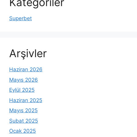
Kategoriler
Superbet
Arşivler
Haziran 2026
Mayıs 2026
Eylül 2025
Haziran 2025
Mayıs 2025
Şubat 2025
Ocak 2025