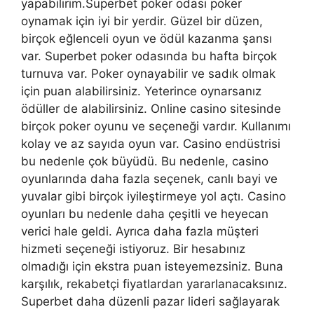
yapabilirim.Superbet poker odası poker
oynamak için iyi bir yerdir. Güzel bir düzen,
birçok eğlenceli oyun ve ödül kazanma şansı
var. Superbet poker odasında bu hafta birçok
turnuva var. Poker oynayabilir ve sadık olmak
için puan alabilirsiniz. Yeterince oynarsanız
ödüller de alabilirsiniz. Online casino sitesinde
birçok poker oyunu ve seçeneği vardır. Kullanımı
kolay ve az sayıda oyun var. Casino endüstrisi
bu nedenle çok büyüdü. Bu nedenle, casino
oyunlarında daha fazla seçenek, canlı bayi ve
yuvalar gibi birçok iyileştirmeye yol açtı. Casino
oyunları bu nedenle daha çeşitli ve heyecan
verici hale geldi. Ayrıca daha fazla müşteri
hizmeti seçeneği istiyoruz. Bir hesabınız
olmadığı için ekstra puan isteyemezsiniz. Buna
karşılık, rekabetçi fiyatlardan yararlanacaksınız.
Superbet daha düzenli pazar lideri sağlayarak