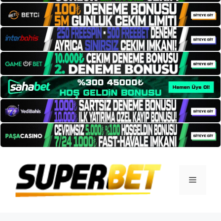
İçeriğe
atla
Menü