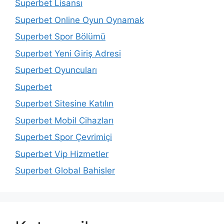
Superbet Lisansı
Superbet Online Oyun Oynamak
Superbet Spor Bölümü
Superbet Yeni Giriş Adresi
Superbet Oyuncuları
Superbet
Superbet Sitesine Katılın
Superbet Mobil Cihazları
Superbet Spor Çevrimiçi
Superbet Vip Hizmetler
Superbet Global Bahisler