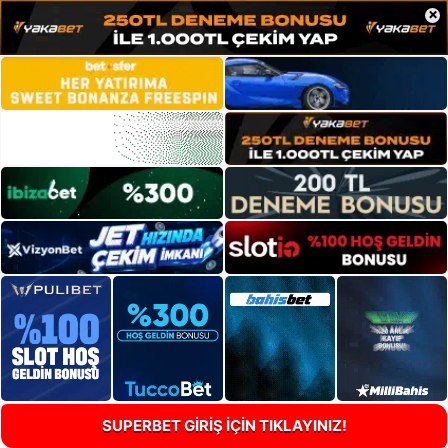
×
SUPERBET GİRİŞ İÇİN TIKLAYINIZ!