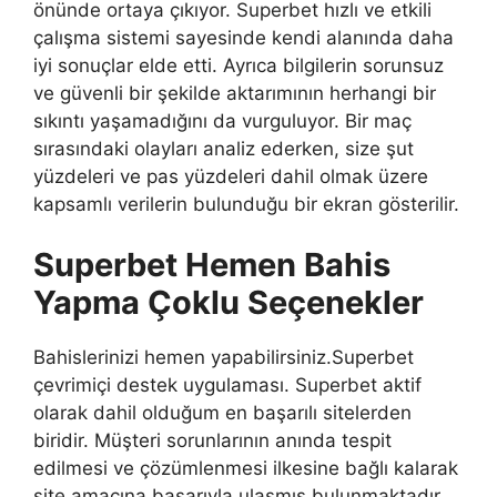
önünde ortaya çıkıyor. Superbet hızlı ve etkili
çalışma sistemi sayesinde kendi alanında daha
iyi sonuçlar elde etti. Ayrıca bilgilerin sorunsuz
ve güvenli bir şekilde aktarımının herhangi bir
sıkıntı yaşamadığını da vurguluyor. Bir maç
sırasındaki olayları analiz ederken, size şut
yüzdeleri ve pas yüzdeleri dahil olmak üzere
kapsamlı verilerin bulunduğu bir ekran gösterilir.
Superbet Hemen Bahis
Yapma Çoklu Seçenekler
Bahislerinizi hemen yapabilirsiniz.Superbet
çevrimiçi destek uygulaması. Superbet aktif
olarak dahil olduğum en başarılı sitelerden
biridir. Müşteri sorunlarının anında tespit
edilmesi ve çözümlenmesi ilkesine bağlı kalarak
site amacına başarıyla ulaşmış bulunmaktadır.