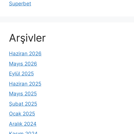
Superbet
Arşivler
Haziran 2026
Mayıs 2026
Eylül 2025
Haziran 2025
Mayıs 2025
Şubat 2025
Ocak 2025
Aralık 2024
Kasım 2024