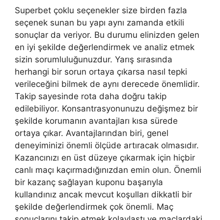
Superbet çoklu seçenekler size birden fazla
seçenek sunan bu yapı aynı zamanda etkili
sonuçlar da veriyor. Bu durumu elinizden gelen
en iyi şekilde değerlendirmek ve analiz etmek
sizin sorumluluğunuzdur. Yarış sırasında
herhangi bir sorun ortaya çıkarsa nasıl tepki
verileceğini bilmek de aynı derecede önemlidir.
Takip sayesinde rota daha doğru takip
edilebiliyor. Konsantrasyonunuzu değişmez bir
şekilde korumanın avantajları kısa sürede
ortaya çıkar. Avantajlarından biri, genel
deneyiminizi önemli ölçüde artıracak olmasıdır.
Kazancınızı en üst düzeye çıkarmak için hiçbir
canlı maçı kaçırmadığınızdan emin olun. Önemli
bir kazanç sağlayan kuponu başarıyla
kullandınız ancak mevcut koşulları dikkatli bir
şekilde değerlendirmek çok önemli. Maç
sonuçlarını takip etmek kolaylaştı ve maçlardaki