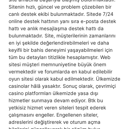
Sitenin hızlı, güncel ve problem çözebilen bir
canlı destek ekibi bulunmaktadır. Sitede 7/24
online destek hattının yanı sıra e-posta destek
hattı ve anlık mesajlaşma destek hattı da
bulunmaktadır. Site, müşterilerinin zamanlarını
en iyi şekilde değerlendirebilmeleri ve daha
keyifli bir bahis deneyimi yaşayabilmeleri için
tüm bu detayları titizlikle hesaplamıştır. Web
sitesi müşteri memnuniyetine büyük önem
vermektedir ve forumlarda en kabul edilebilir
oyun sitesi olarak kabul edilmektedir. Ülkemizde
casinolar hâlâ yasaktır. Sonuç olarak, çevrimiçi
casino platformları ülkemizde yasa dışı
hizmetler sunmaya devam ediyor. Btk bu
yetkisiz hizmet veren siteleri tespit ederek
çalışmasını engeller. Engellenen siteler,
adreslerini değiştirerek ve oturum açma