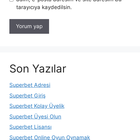
tarayıcıya kaydedilsin.
Son Yazılar
Superbet Adresi
Superbet Giriş
Superbet Kolay Üyelik
Superbet Üyesi Olun
Superbet Lisansı
Superbet Online Oyun Oynamak