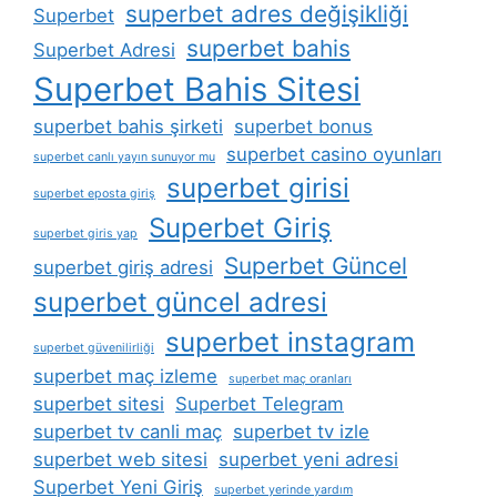
superbet adres değişikliği
Superbet
superbet bahis
Superbet Adresi
Superbet Bahis Sitesi
superbet bahis şirketi
superbet bonus
superbet casino oyunları
superbet canlı yayın sunuyor mu
superbet girisi
superbet eposta giriş
Superbet Giriş
superbet giris yap
Superbet Güncel
superbet giriş adresi
superbet güncel adresi
superbet instagram
superbet güvenilirliği
superbet maç izleme
superbet maç oranları
superbet sitesi
Superbet Telegram
superbet tv canli maç
superbet tv izle
superbet web sitesi
superbet yeni adresi
Superbet Yeni Giriş
superbet yerinde yardım