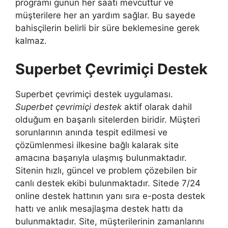
programı günün her saati mevcuttur ve
müşterilere her an yardım sağlar. Bu sayede
bahisçilerin belirli bir süre beklemesine gerek
kalmaz.
Superbet Çevrimiçi Destek
Superbet çevrimiçi destek uygulaması.
Superbet çevrimiçi destek
aktif olarak dahil
olduğum en başarılı sitelerden biridir. Müşteri
sorunlarının anında tespit edilmesi ve
çözümlenmesi ilkesine bağlı kalarak site
amacına başarıyla ulaşmış bulunmaktadır.
Sitenin hızlı, güncel ve problem çözebilen bir
canlı destek ekibi bulunmaktadır. Sitede 7/24
online destek hattının yanı sıra e-posta destek
hattı ve anlık mesajlaşma destek hattı da
bulunmaktadır. Site, müşterilerinin zamanlarını