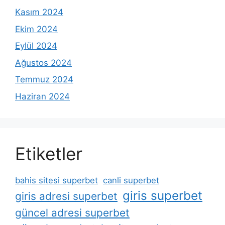
Kasım 2024
Ekim 2024
Eylül 2024
Ağustos 2024
Temmuz 2024
Haziran 2024
Etiketler
bahis sitesi superbet
canli superbet
giris superbet
giris adresi superbet
güncel adresi superbet