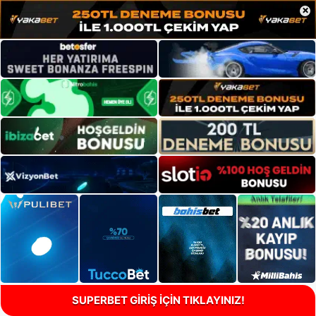
×
SUPERBET GİRİŞ İÇİN TIKLAYINIZ!