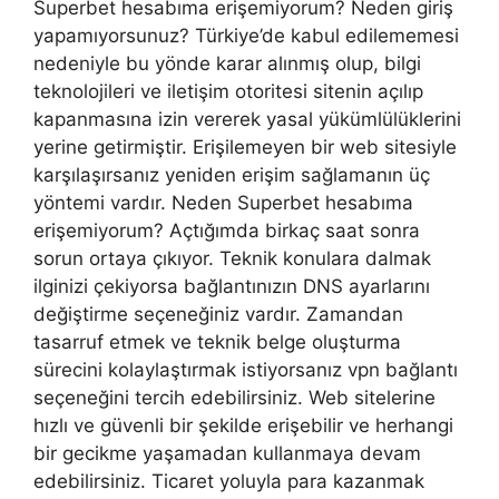
Superbet hesabıma erişemiyorum? Neden giriş
yapamıyorsunuz? Türkiye’de kabul edilememesi
nedeniyle bu yönde karar alınmış olup, bilgi
teknolojileri ve iletişim otoritesi sitenin açılıp
kapanmasına izin vererek yasal yükümlülüklerini
yerine getirmiştir. Erişilemeyen bir web sitesiyle
karşılaşırsanız yeniden erişim sağlamanın üç
yöntemi vardır. Neden Superbet hesabıma
erişemiyorum? Açtığımda birkaç saat sonra
sorun ortaya çıkıyor. Teknik konulara dalmak
ilginizi çekiyorsa bağlantınızın DNS ayarlarını
değiştirme seçeneğiniz vardır. Zamandan
tasarruf etmek ve teknik belge oluşturma
sürecini kolaylaştırmak istiyorsanız vpn bağlantı
seçeneğini tercih edebilirsiniz. Web sitelerine
hızlı ve güvenli bir şekilde erişebilir ve herhangi
bir gecikme yaşamadan kullanmaya devam
edebilirsiniz. Ticaret yoluyla para kazanmak