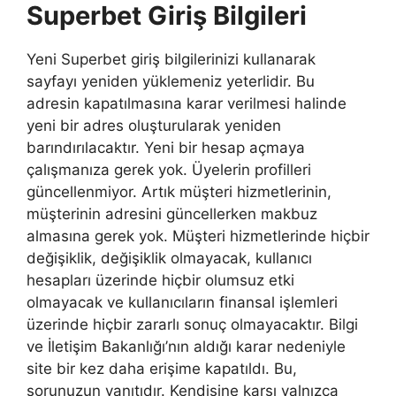
Superbet Giriş Bilgileri
Yeni Superbet giriş bilgilerinizi kullanarak
sayfayı yeniden yüklemeniz yeterlidir. Bu
adresin kapatılmasına karar verilmesi halinde
yeni bir adres oluşturularak yeniden
barındırılacaktır. Yeni bir hesap açmaya
çalışmanıza gerek yok. Üyelerin profilleri
güncellenmiyor. Artık müşteri hizmetlerinin,
müşterinin adresini güncellerken makbuz
almasına gerek yok. Müşteri hizmetlerinde hiçbir
değişiklik, değişiklik olmayacak, kullanıcı
hesapları üzerinde hiçbir olumsuz etki
olmayacak ve kullanıcıların finansal işlemleri
üzerinde hiçbir zararlı sonuç olmayacaktır. Bilgi
ve İletişim Bakanlığı’nın aldığı karar nedeniyle
site bir kez daha erişime kapatıldı. Bu,
sorunuzun yanıtıdır. Kendisine karşı yalnızca