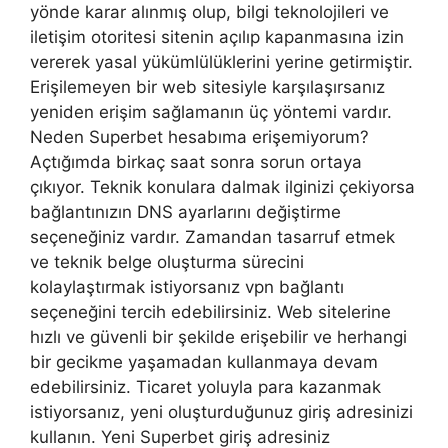
yönde karar alınmış olup, bilgi teknolojileri ve
iletişim otoritesi sitenin açılıp kapanmasına izin
vererek yasal yükümlülüklerini yerine getirmiştir.
Erişilemeyen bir web sitesiyle karşılaşırsanız
yeniden erişim sağlamanın üç yöntemi vardır.
Neden Superbet hesabıma erişemiyorum?
Açtığımda birkaç saat sonra sorun ortaya
çıkıyor. Teknik konulara dalmak ilginizi çekiyorsa
bağlantınızın DNS ayarlarını değiştirme
seçeneğiniz vardır. Zamandan tasarruf etmek
ve teknik belge oluşturma sürecini
kolaylaştırmak istiyorsanız vpn bağlantı
seçeneğini tercih edebilirsiniz. Web sitelerine
hızlı ve güvenli bir şekilde erişebilir ve herhangi
bir gecikme yaşamadan kullanmaya devam
edebilirsiniz. Ticaret yoluyla para kazanmak
istiyorsanız, yeni oluşturduğunuz giriş adresinizi
kullanın. Yeni Superbet giriş adresiniz